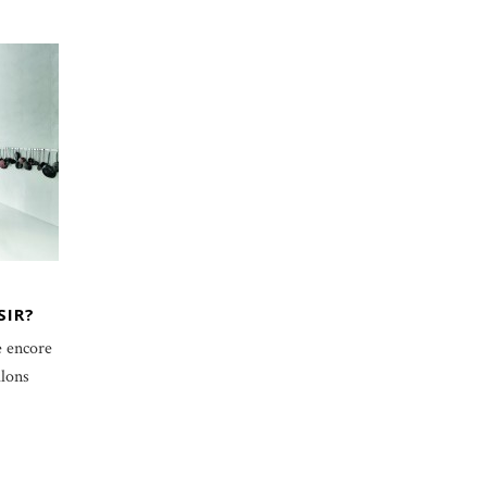
SIR?
e encore
llons