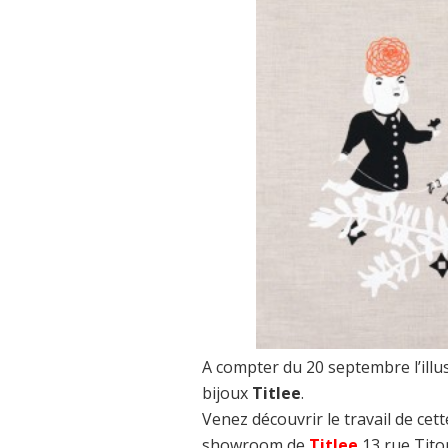
A compter du 20 septembre l’illu
bijoux
Titlee
.
Venez découvrir le travail de ce
showroom de
Titlee
13 rue Titon