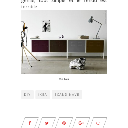
génial, tout simple et le rendu est
terrible
Via Lau
DIY
IKEA
SCANDINAVE