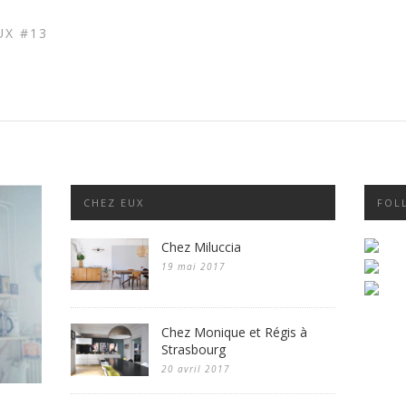
UX #13
CHEZ EUX
FOL
Chez Miluccia
19 mai 2017
Chez Monique et Régis à
Strasbourg
20 avril 2017