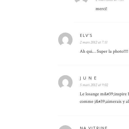
merci!
ELV'S
2 mars 2012 at 7:11
Ah qui… Super la photo!!!
J U N E
5 mars 2012 at 9:02
Le losange m&#39;inspire 
comme j&#39;aimerais y al
NA VITRINE