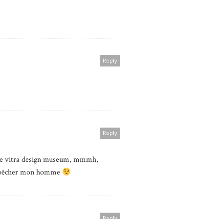
Reply
Reply
 Le vitra design museum, mmmh,
 dépêcher mon homme
Reply