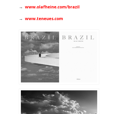
→
www.olafheine.com/brazil
→
www.teneues.com