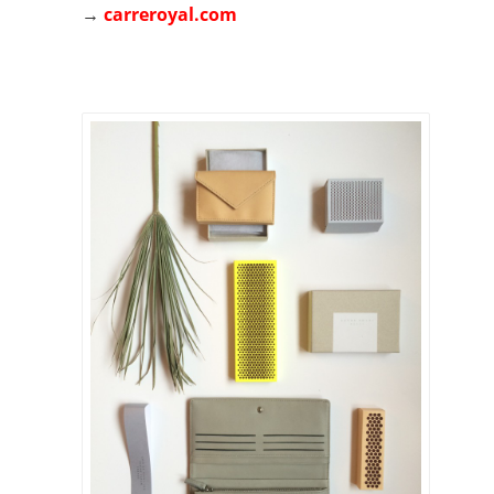
→
carreroyal.com