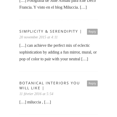
[…] Fotografía de Julie Ansiau para Elle Déco
Francia. Y visto en el blog Miluccia. […]
SIMPLICITY & SERENDIPITY |
Reply
20 novembre 2015 at 4:11
[…] can achieve the perfect mix of eclectic
sophistication by adding a fun mirror, mural, or
pop of color to pair with your neutral […]
BOTANICAL INTERIORS YOU
Reply
WILL LIKE |
11 février 2016 at 5:54
[…] miluccia , […]