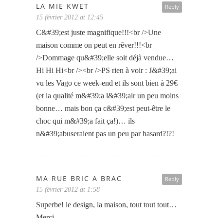
LA MIE KWET
Reply
15 février 2012 at 12:45
C&#39;est juste magnifique!!!<br />Une
maison comme on peut en rêver!!!<br
/>Dommage qu&#39;elle soit déjà vendue…
Hi Hi Hi<br /><br />PS rien à voir : J&#39;ai
vu les Vago ce week-end et ils sont bien à 29€
(et la qualité m&#39;a l&#39;air un peu moins
bonne… mais bon ça c&#39;est peut-être le
choc qui m&#39;a fait ça!)… ils
n&#39;abuseraient pas un peu par hasard?!?!
MA RUE BRIC A BRAC
Reply
15 février 2012 at 1:58
Superbe! le design, la maison, tout tout tout…
Merci