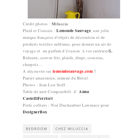
Crédit photos :
Miluccia
Lemonde Sauvage
Plaid et Coussin :
, une jolie
marque française d’objets de décoration et de
produits textiles sublimes, pour donner un air de
s.
voyage et un parfum d’évasion à vos intérieur
Rideaux, couvre-lits, plaids, draps, coussins,
charpoïs…
lemondesauvage.com
A découvrir sur
!
Panier amazonien, ramené du Brésil
Photos : Jean Lou Sieff
Anna
Table de nuit Componibili
d’
CastelliFerrieri
Porte colliers : Noé Duchaufour Lawrance pour
DesignerBox
BEDROOM
CHEZ MILUCCIA