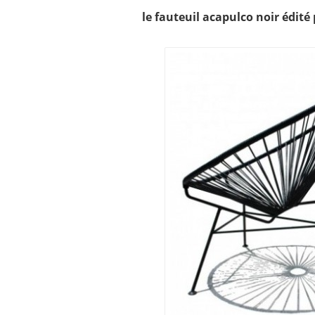
le fauteuil acapulco noir édité