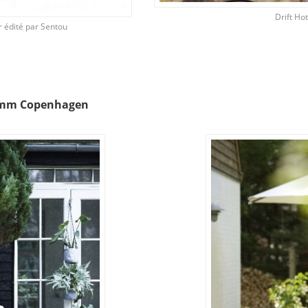
Drift Ho
r édité par Sentou
Trimm Copenhagen