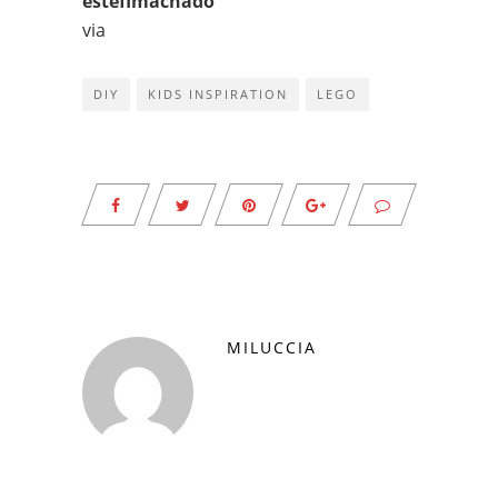
estefimachado
via
DIY
KIDS INSPIRATION
LEGO
MILUCCIA